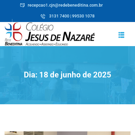
Skip
recepcao1.cjn@redebeneditina.com.br
to
3131 7400 | 99530 1078
content
Dia:
18 de junho de 2025
RICULE-SE JÁ!