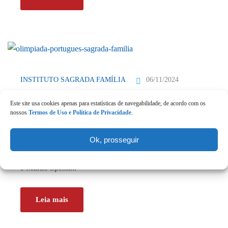
06/11/2024
INSTITUTO SAGRADA FAMÍLIA
Este site usa cookies apenas para estatísticas de navegabilidade, de acordo com os
Parabéns aos nossos alunos da
nossos
Termos de Uso e Política de Privacidade
.
Olimpíada de Português!
Ok, prosseguir
Com grande alegria, parabenizamos Pedro Milani (2ºEM)
e Murilo Spessi...
Leia mais