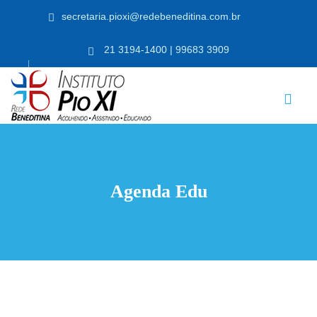
secretaria.pioxi@redebeneditina.com.br
21 3194-1400 | 99683 3909
Agenda Edu
RICULE-SE JÁ!