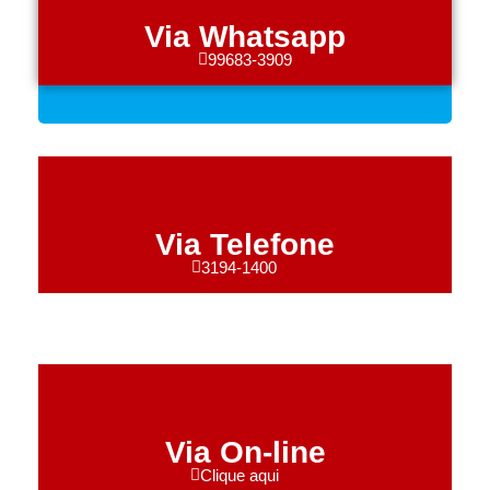
Via Whatsapp
99683-3909
Via Telefone
3194-1400
Via On-line
Clique aqui