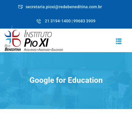
secretaria.pioxi@redebeneditina.com.br
21 3194-1400 | 99683 3909
Google for Education
RICULE-SE JÁ!