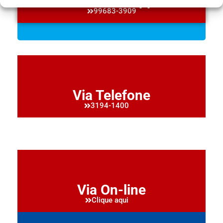
Via Whatsapp
99683-3909
Via Telefone
3194-1400
Via On-line
Clique aqui