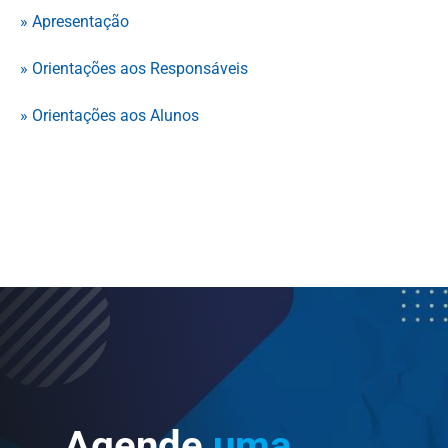
» Apresentação
» Orientações aos Responsáveis
» Orientações aos Alunos
Agende
uma