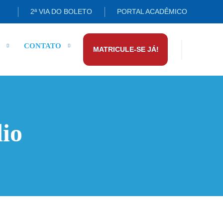
2ª VIA DO BOLETO
PORTAL ACADÊMICO
CONTATO
MATRICULE-SE JÁ!
io