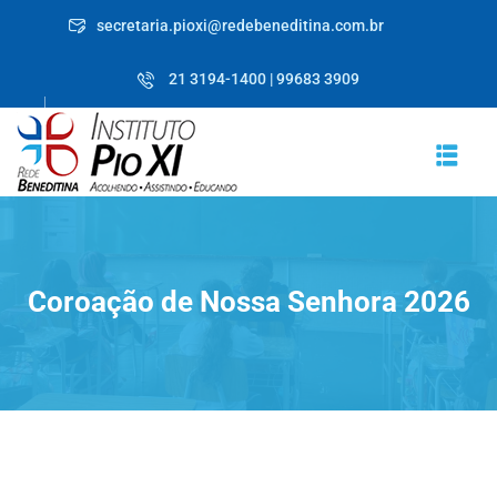
Skip
secretaria.pioxi@redebeneditina.com.br
to
content
21 3194-1400 | 99683 3909
Coroação de Nossa Senhora 2026
RICULE-SE JÁ!