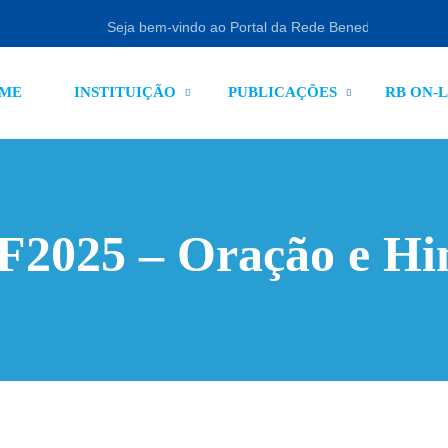
Seja bem-vindo ao Portal da Rede Beneditina
ME
INSTITUIÇÃO
PUBLICAÇÕES
RB ON-L
F2025 – Oração e Hi