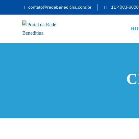
Skip
contato@redebeneditina.com.br
11 4903-9000
to
content
HO
C