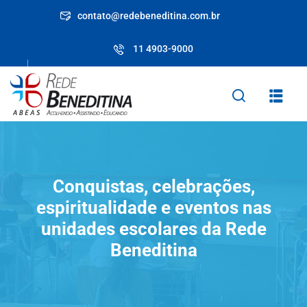
Skip
contato@redebeneditina.com.br
to
content
11 4903-9000
Conquistas, celebrações,
espiritualidade e eventos nas
unidades escolares da Rede
Beneditina