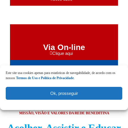
Via On-line
Clique aqui
Este site usa cookies apenas para estatísticas de navegabilidade, de acordo com os
nossos
Termos de Uso e Política de Privacidade
.
Ok, prosseguir
MISSÃO, VISÃO E VALORES DA REDE BENEDITINA