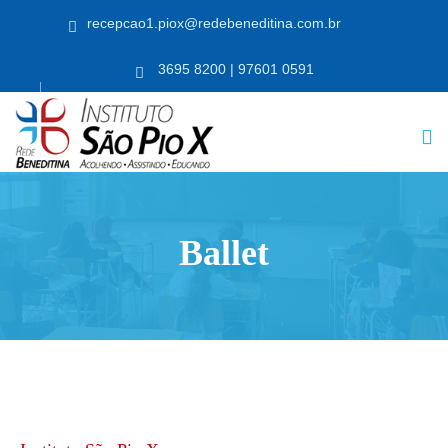
recepcao1.piox@redebeneditina.com.br
3695 8200 | 97601 0591
Ballet
RICULE-SE JÁ!