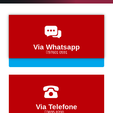
Via Whatsapp
97601 0591
Via Telefone
3695 8200