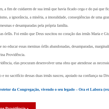
 a fim de cuidarem de sua irmã que havia ficado cega e do pai que fic
smo, a ignorância, a miséria, a imoralidade, conseqüências de uma gra
mesmas e desamparadas pela própria família.
as órfãs. Foi então que Deus suscitou no coração das irmãs Maria e Giu
r e no educar essas meninas órfãs abandonadas, desamparadas, marginaliz
ina Providência.
idência, elas procuram desenvolver uma obra que atendesse as necessid
o e no sacrifício dessas duas irmãs nasceu, apoiado na confiança na Div
otetor da Congregação, vivendo o seu legado – Ora et Labora (rez
ina Providência »