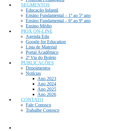
SEGMENTOS
Educação Infantil
Ensino Fundamental – 1º ao 5º ano
Ensino Fundamental – 6º ao 9º ano
Ensino Médio
PIOX ON-LINE
Agenda Edu
Google for Education
Lista de Material
Portal Acadêmico
2ª Via do Boleto
PUBLICAÇÕES
Depoimentos
Notícias
Ano 2023
Ano 2024
Ano 2025
Ano 2026
CONTATO
Fale Conosco
Trabalhe Conosco