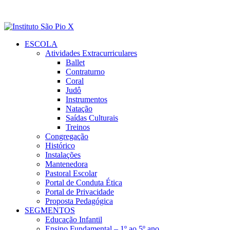
ESCOLA
Atividades Extracurriculares
Ballet
Contraturno
Coral
Judô
Instrumentos
Natação
Saídas Culturais
Treinos
Congregação
Histórico
Instalações
Mantenedora
Pastoral Escolar
Portal de Conduta Ética
Portal de Privacidade
Proposta Pedagógica
SEGMENTOS
Educação Infantil
Ensino Fundamental – 1º ao 5º ano