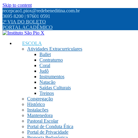
Skip to content
recepcao1.piox@redebeneditina.com.br
3695 8200 | 97601 0591
2ª VIA DO BOLETO
PORTAL ACADÊMICO
ESCOLA
Atividades Extracurriculares
Ballet
Contraturno
Coral
Judô
Instrumentos
Natação
Saídas Culturais
Treinos
Congregação
Histórico
Instalações
Mantenedora
Pastoral Escolar
Portal de Conduta Ética
Portal de Privacidade
Proposta Pedagógica