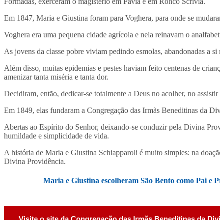
Formadas, exerceram o magistério em Pavia e em Ronco Scrivia.
Em 1847, Maria e Giustina foram para Voghera, para onde se mudaram,
Voghera era uma pequena cidade agrícola e nela reinavam o analfabeti
As jovens da classe pobre viviam pedindo esmolas, abandonadas a si 
Além disso, muitas epidemias e pestes haviam feito centenas de crianç
amenizar tanta miséria e tanta dor.
Decidiram, então, dedicar-se totalmente a Deus no acolher, no assisti
Em 1849, elas fundaram a Congregação das Irmãs Beneditinas da Div
Abertas ao Espírito do Senhor, deixando-se conduzir pela Divina Prov
humildade e simplicidade de vida.
A história de Maria e Giustina Schiapparoli é muito simples: na doaçã
Divina Providência.
Maria e Giustina escolheram São Bento como Pai e Pr
Visite o site da Congregação das Irmãs Beneditinas da Div