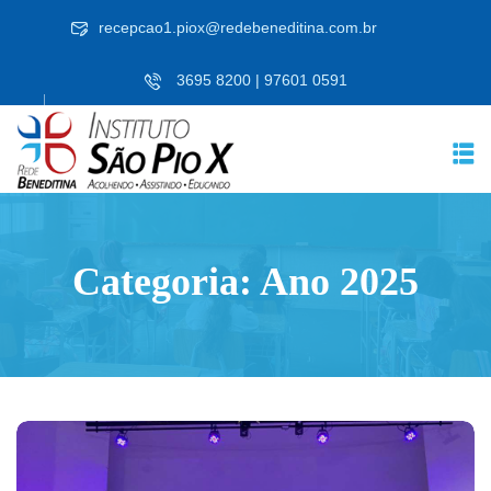
Skip
recepcao1.piox@redebeneditina.com.br
to
content
3695 8200 | 97601 0591
Categoria:
Ano 2025
RICULE-SE JÁ!