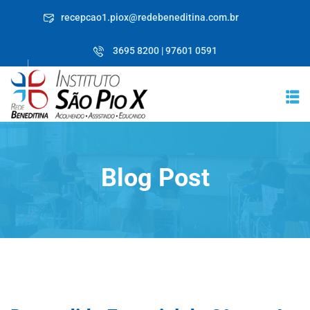
Skip
recepcao1.piox@redebeneditina.com.br
to
content
3695 8200 | 97601 0591
Blog Post
RICULE-SE JÁ!