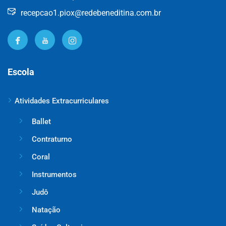
recepcao1.piox@redebeneditina.com.br
Escola
Atividades Extracurriculares
Ballet
Contraturno
Coral
Instrumentos
Judô
Natação