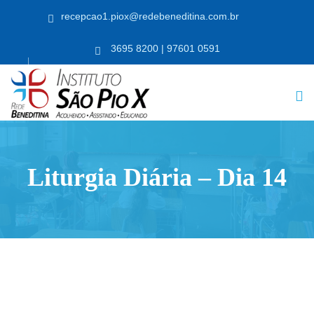
recepcao1.piox@redebeneditina.com.br
3695 8200 | 97601 0591
Liturgia Diária – Dia 14
RICULE-SE JÁ!