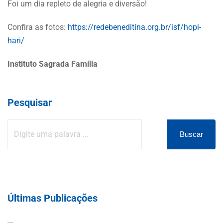
Foi um dia repleto de alegria e diversão!
Confira as fotos:
https://redebeneditina.org.br/isf/hopi-
hari/
Instituto Sagrada Família
Pesquisar
na/PI
Buscar
a de Parnaíba/SP
André/SP
o/SP
Últimas Publicações
e Janeiro/RJ