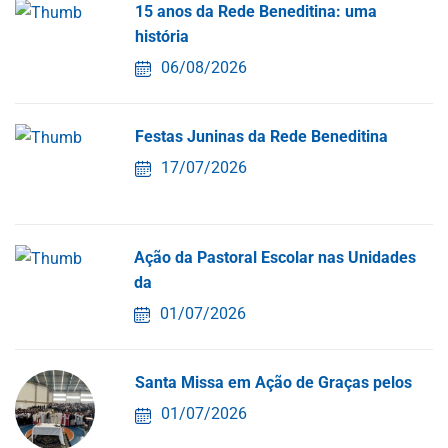
15 anos da Rede Beneditina: uma
história
06/08/2026
ation
Festas Juninas da Rede Beneditina
17/07/2026
aos Responsáveis
os alunos
Ação da Pastoral Escolar nas Unidades
co
da
01/07/2026
r
Santa Missa em Ação de Graças pelos
01/07/2026