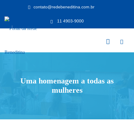
Skip
contato@redebeneditina.com.br
to
content
11 4903-9000
Uma homenagem a todas as
mulheres